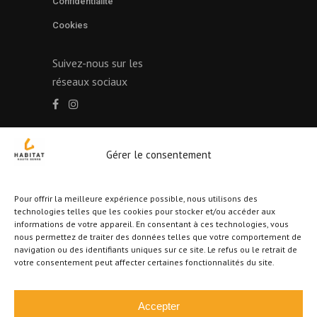
Confidentialité
Cookies
Suivez-nous sur les
réseaux sociaux
Gérer le consentement
Autorité de surveillance : Institut professionnel de
l’Immobilier Rue du Luxembourg, 16B à 1000
Bruxelles
Pour offrir la meilleure expérience possible, nous utilisons des
Agent immobilier intermédiaire agréé IPI, N°
technologies telles que les cookies pour stocker et/ou accéder aux
informations de votre appareil. En consentant à ces technologies, vous
511.997 octroyé en Belgique – WWW.IPI.BE
nous permettez de traiter des données telles que votre comportement de
Selon l’arrêté royal du 27 septembre 2006
navigation ou des identifiants uniques sur ce site. Le refus ou le retrait de
votre consentement peut affecter certaines fonctionnalités du site.
portant sur l’approbation du code de déontologie
de l’Institut professionnel des agents immobiliers
RC professionnelle et cautionnement via AXA
Accepter