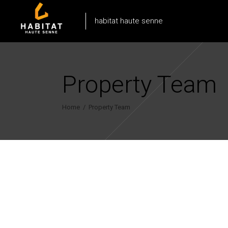
habitat haute senne
Property Team
Home
/
Property Team