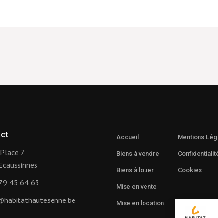
ct
Accueil
Mentions Lég
Place 7
Biens à vendre
Confidentialit
Ecaussinnes
Biens à louer
Cookies
79 45 64 63
Mise en vente
@habitathautesenne.be
Mise en location