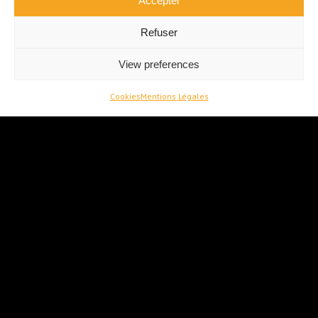
Accepter
Refuser
View preferences
Cookies
Mentions Légales
Contact
Grand Place 7
7190 Ecaussinnes
+32 479 45 64 63
hello@habitathautesenne.be