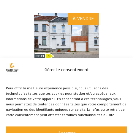
À VENDRE
OPTION OPTION !!
Gérer le consentement
Vaste maison 5
chambres avec garage
Pour offrir la meilleure expérience possible, nous utilisons des
et jardin
technologies telles que les cookies pour stocker et/ou accéder aux
informations de votre appareil. En consentant à ces technologies, vous
Ecaussinnes
nous permettez de traiter des données telles que votre comportement de
€
269.000
navigation ou des identifiants uniques sur ce site. Le refus ou le retrait de
votre consentement peut affecter certaines fonctionnalités du site.