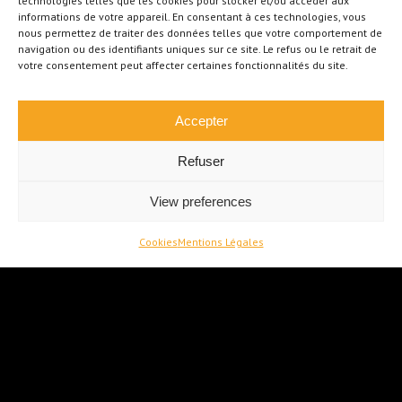
technologies telles que les cookies pour stocker et/ou accéder aux
chambres avec garage
informations de votre appareil. En consentant à ces technologies, vous
et jardin
nous permettez de traiter des données telles que votre comportement de
navigation ou des identifiants uniques sur ce site. Le refus ou le retrait de
Ecaussinnes
votre consentement peut affecter certaines fonctionnalités du site.
€
269.000
Accepter
Refuser
View preferences
Cookies
Mentions Légales