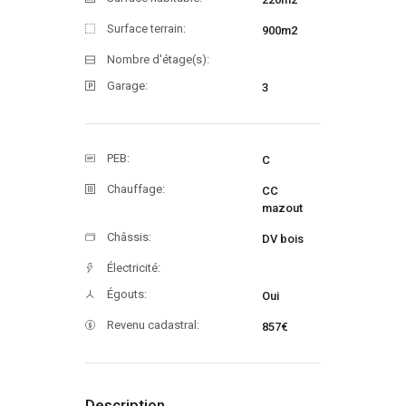
Surface terrain:
900m2
Nombre d'étage(s):
Garage:
3
PEB:
C
Chauffage:
CC
mazout
Châssis:
DV bois
Électricité:
Égouts:
Oui
Revenu cadastral:
857€
Description