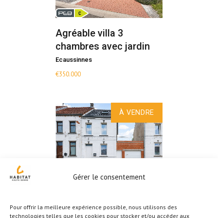
Agréable villa 3
chambres avec jardin
Ecaussinnes
€
350.000
À VENDRE
Gérer le consentement
OPTION OPTION !!
Vaste maison 5
Pour offrir la meilleure expérience possible, nous utilisons des
technologies telles que les cookies pour stocker et/ou accéder aux