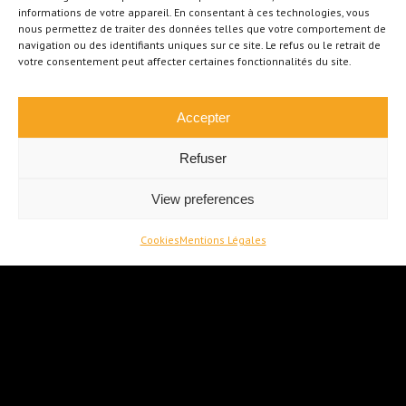
chambres avec garage
informations de votre appareil. En consentant à ces technologies, vous
et jardin
nous permettez de traiter des données telles que votre comportement de
navigation ou des identifiants uniques sur ce site. Le refus ou le retrait de
Ecaussinnes
votre consentement peut affecter certaines fonctionnalités du site.
€
269.000
Accepter
Refuser
View preferences
Cookies
Mentions Légales