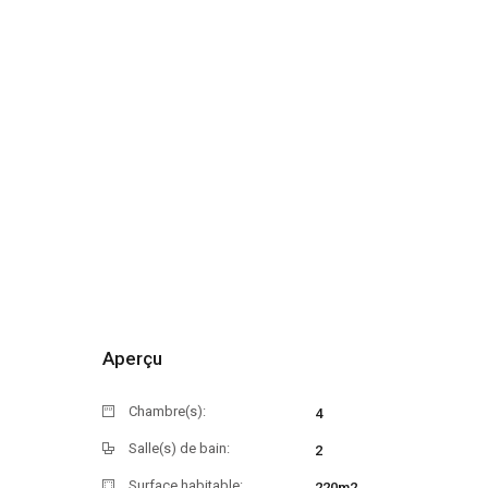
Aperçu
Chambre(s):
4
Salle(s) de bain:
2
Surface habitable:
220m2