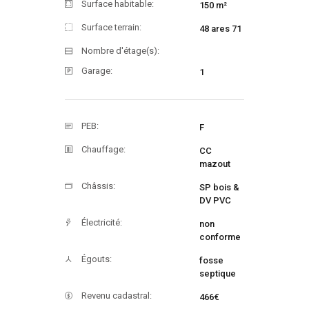
Surface habitable:
150 m²
Surface terrain:
48 ares 71
Nombre d'étage(s):
Garage:
1
PEB:
F
Chauffage:
CC
mazout
Châssis:
SP bois &
DV PVC
Électricité:
non
conforme
Égouts:
fosse
septique
Revenu cadastral:
466€