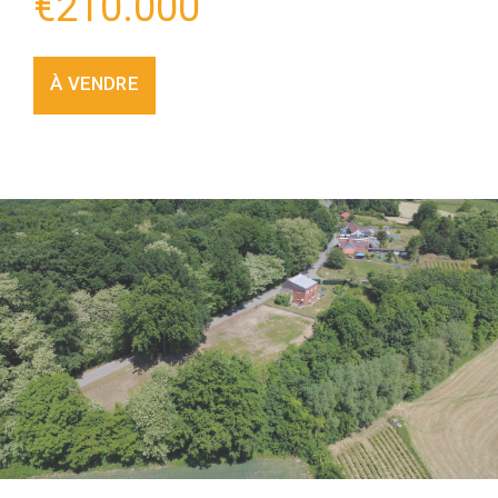
€
210.000
À VENDRE