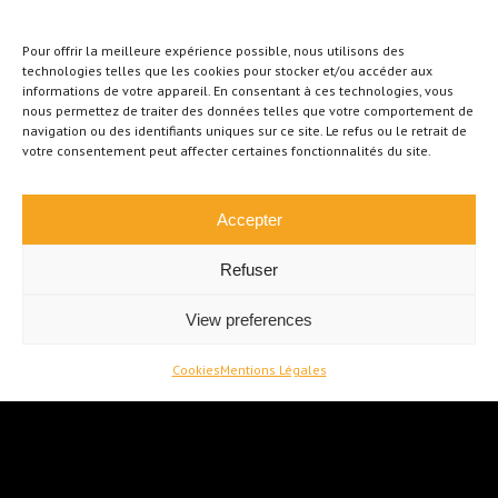
Pour offrir la meilleure expérience possible, nous utilisons des
technologies telles que les cookies pour stocker et/ou accéder aux
informations de votre appareil. En consentant à ces technologies, vous
nous permettez de traiter des données telles que votre comportement de
Agréable villa 3
navigation ou des identifiants uniques sur ce site. Le refus ou le retrait de
chambres avec jardin
votre consentement peut affecter certaines fonctionnalités du site.
Ecaussinnes
€
350.000
Accepter
Refuser
À VENDRE
View preferences
Cookies
Mentions Légales
OPTION OPTION !!