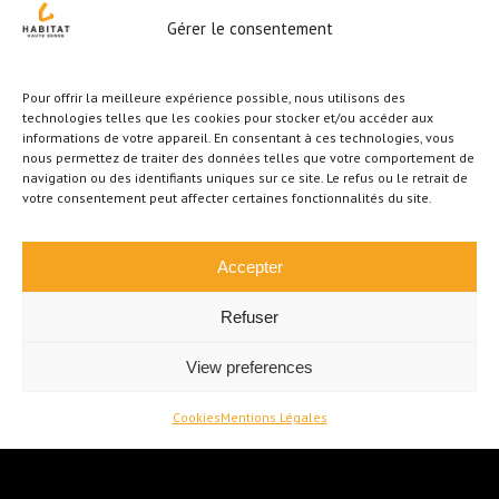
Gérer le consentement
À VENDRE
Pour offrir la meilleure expérience possible, nous utilisons des
technologies telles que les cookies pour stocker et/ou accéder aux
informations de votre appareil. En consentant à ces technologies, vous
nous permettez de traiter des données telles que votre comportement de
navigation ou des identifiants uniques sur ce site. Le refus ou le retrait de
votre consentement peut affecter certaines fonctionnalités du site.
OPTION OPTION !!
Accepter
Vaste maison 5
chambres avec garage
Refuser
et jardin
View preferences
Ecaussinnes
€
269.000
Cookies
Mentions Légales