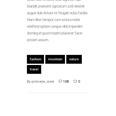
blandit praesent luptatum zzril delenit
augue duis dolore te feugait nulla facilisi.
Nam liber tempor cum soluta nobis
eleifend option congue nihil imperdiet
doming id quod mazim placerat facer
possim assum.
fashion
mountain
nature
travel
By
princess_sissi
108
0