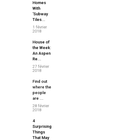
Homes
With
‘Subway
Tiles...
1 février
2018
House of
the Week:
An Aspen
Re...
27 février
2018
Find out
where the
people
are ...
28 février
2018
4
Surprising
Things
That May