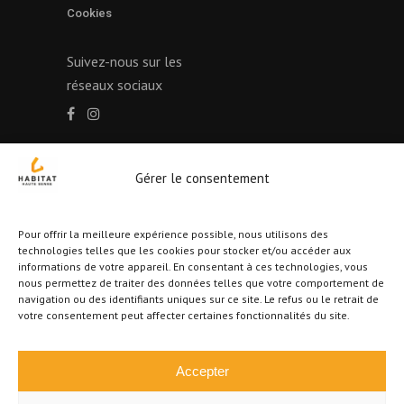
Cookies
Suivez-nous sur les
réseaux sociaux
Gérer le consentement
Autorité de surveillance : Institut professionnel de
l’Immobilier Rue du Luxembourg, 16B à 1000
Bruxelles
Pour offrir la meilleure expérience possible, nous utilisons des
Agent immobilier intermédiaire agréé IPI, N°
technologies telles que les cookies pour stocker et/ou accéder aux
informations de votre appareil. En consentant à ces technologies, vous
511.997 octroyé en Belgique – WWW.IPI.BE
nous permettez de traiter des données telles que votre comportement de
Selon l’arrêté royal du 27 septembre 2006
navigation ou des identifiants uniques sur ce site. Le refus ou le retrait de
votre consentement peut affecter certaines fonctionnalités du site.
portant sur l’approbation du code de déontologie
de l’Institut professionnel des agents immobiliers
RC professionnelle et cautionnement via AXA
Accepter
Belgium SA – police n° 730.390.160