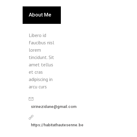
About Me
Libero id
faucibus nisl
lorem
tincidunt. Sit
amet tellus
et cras
adipiscing in
arcu curs
sirinezidane@gmail.com
https://habitathautesenne.be