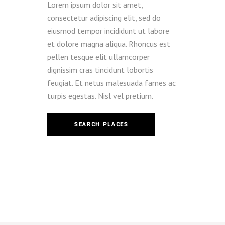
Lorem ipsum dolor sit amet,
consectetur adipiscing elit, sed do
eiusmod tempor incididunt ut labore
et dolore magna aliqua. Rhoncus est
pellen tesque elit ullamcorper
dignissim cras tincidunt lobortis
feugiat. Et netus malesuada fames ac
turpis egestas. Nisl vel pretium.
SEARCH PLACES