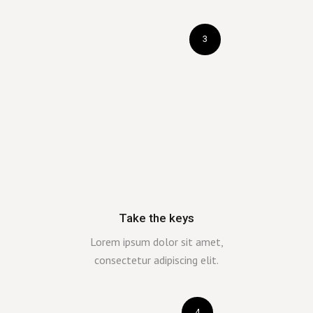
3
Take the keys
Lorem ipsum dolor sit amet,
consectetur adipiscing elit.
4