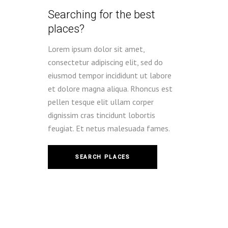
Searching for the best
places?
Lorem ipsum dolor sit amet,
consectetur adipiscing elit, sed do
eiusmod tempor incididunt ut labore
et dolore magna aliqua. Rhoncus est
pellen tesque elit ullam corper
dignissim cras tincidunt lobortis
feugiat. Et netus malesuada fames.
SEARCH PLACES