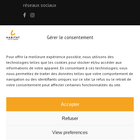
réseaux sociaux
Gérer le consentement
Autorité de surveillance : Institut professionnel de
l’Immobilier Rue du Luxembourg, 16B à 1000
Bruxelles
Pour offrir la meilleure expérience possible, nous utilisons des
technologies telles que les cookies pour stocker et/ou accéder aux
Agent immobilier intermédiaire agréé IPI, N°
informations de votre appareil. En consentant à ces technologies, vous
511.997 octroyé en Belgique – WWW.IPI.BE
nous permettez de traiter des données telles que votre comportement de
Selon l’arrêté royal du 27 septembre 2006
navigation ou des identifiants uniques sur ce site. Le refus ou le retrait de
votre consentement peut affecter certaines fonctionnalités du site.
portant sur l’approbation du code de déontologie
de l’Institut professionnel des agents immobiliers
RC professionnelle et cautionnement via AXA
Accepter
Belgium SA – police n° 730.390.160
Refuser
N°entreprise/TVA BE 1017.208.217
View preferences
Habitat Haute Senne © Tous droits réservés