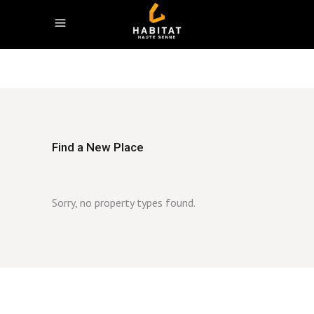
Arquennes
-
(0)
Find a New Place
Sorry, no property types found.