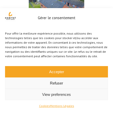
Gérer le consentement
Pour offrir la meilleure expérience possible, nous utilisons des
VENDU VENDU !!
technologies telles que les cookies pour stocker et/ou accéder aux
Charmante villa 3
informations de votre appareil. En consentant à ces technologies, vous
nous permettez de traiter des données telles que votre comportement de
chambres
navigation ou des identifiants uniques sur ce site. Le refus ou le retrait de
votre consentement peut affecter certaines fonctionnalités du site.
Neufvilles
€
345.000
Accepter
Refuser
À VENDRE
View preferences
Cookies
Mentions Légales